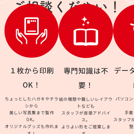
ご相談ください！
１枚から印刷
デー
専門知識は不
OK！
要！
ちょっとしたハガキやチラ
パソコン
紙の種類や難しいレイアウ
シから
トなども
美しい写真集まで製作
手書
スタッフが直接アドバイ
OK。
スタッフ
ス。
オリジナルグッズも作れま
整
よりよい形をご提案しま
す！
す。