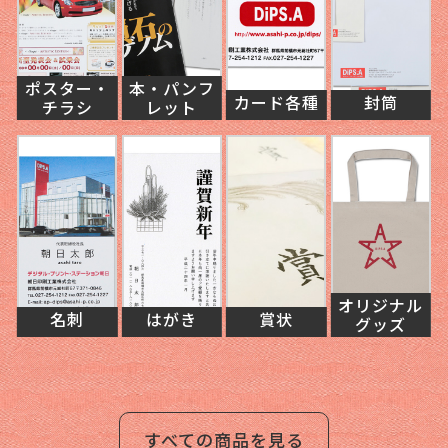
ポスター・
本・パンフ
カード各種
封筒
チラシ
レット
オリジナル
名刺
はがき
賞状
グッズ
すべての商品を見る