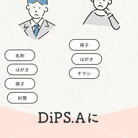
冊子
名刺
はがき
はがき
チラシ
冊子
封筒
DiPS.Aに