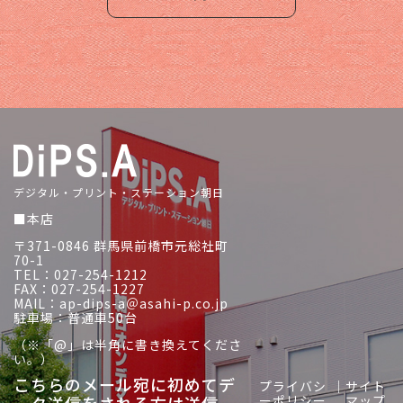
デジタル・プリント・ステーション朝日
■本店
〒371-0846 群馬県前橋市元総社町
70-1
TEL：027-254-1212
FAX：027-254-1227
MAIL：ap-dips-a＠asahi-p.co.jp
駐車場：普通車50台
（※「@」は半角に書き換えてくださ
い。）
こちらのメール宛に初めてデ
プライバシ
｜
サイト
ーポリシー
マップ