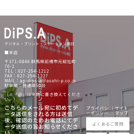
デジタル・プリント・ステーション朝日
■本店
〒371-0846 群馬県前橋市元総社町
70-1
TEL：027-254-1212
FAX：027-254-1227
MAIL：ap-dips-a＠asahi-p.co.jp
駐車場：普通車50台
（※「@」は半角に書き換えてくださ
い。）
こちらのメール宛に初めてデ
プライバシ
｜
サイト
ータ送信をされる方は送信
ーポリシー
マップ
後、
確認のためお電話にてデ
よくあるご質問
ータ送信の旨お知らせくださ
い。