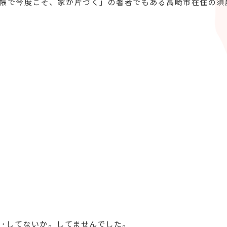
帳で今度こそ、家が片づく」の著者でもある高崎市在住の須
･･してないか。してませんでした。