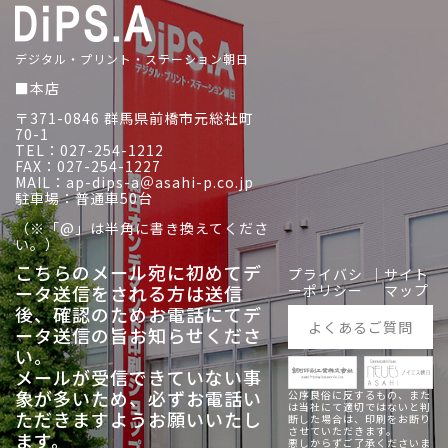
デジタル・プリント・ステーション朝日
■本店
〒371-0846 群馬県前橋市元総社町
70-1
TEL：027-254-1212
FAX：027-254-1227
MAIL：ap-dips-a＠asahi-p.co.jp
駐車場：普通車50台
（※「@」は半角に書き換えてくださ
い。）
こちらのメール宛に初めてデ
プライバシ
｜
サイト
ータ送信をされる方は送信
ーポリシー
マップ
後、
確認のためお電話にてデ
よくあるご質問
ータ送信の旨お知らせくださ
い。
メールが受信できていない事
象が多いため、必ずお電話い
公序良俗に反するもの、また
は当社にて適切ではないと判
ただきますようお願いいたし
断した場合は、印刷をお断り
させていただきます。
ます。
悪しからずご了承くださいま