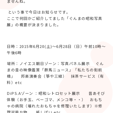
ませんね。
という事で今日はお知らせです。
ここで何回かご紹介してました「ぐんまの昭和写真
展」の概要が決まりました。
日時：2015年6月20(土)～6月28日（日）午前10時～
午後6時
場所：ノイエス朝日ゾーン：写真パネル展示 ぐん
まの昔の映像鑑賞「群馬ニュース」「私たちの街前
橋」 邦楽演奏会（箏や三線） 抹茶サービス（有
料）etc
DiPS.Aゾーン ：昭和レトロセット展示 昔あそび
体験（お手玉、ベーゴマ、メンコ等・・） おもち
ゃの病院（壊れたおもちゃを修理いたします）※修
理可能な物 紙しばい etc