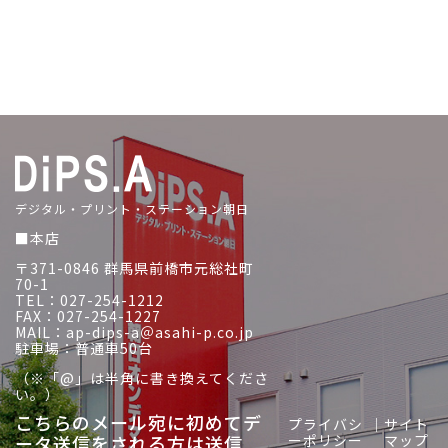
デジタル・プリント・ステーション朝日
■本店
〒371-0846 群馬県前橋市元総社町
70-1
TEL：027-254-1212
FAX：027-254-1227
MAIL：ap-dips-a＠asahi-p.co.jp
駐車場：普通車50台
（※「@」は半角に書き換えてくださ
い。）
こちらのメール宛に初めてデ
プライバシ
｜
サイト
ータ送信をされる方は送信
ーポリシー
マップ