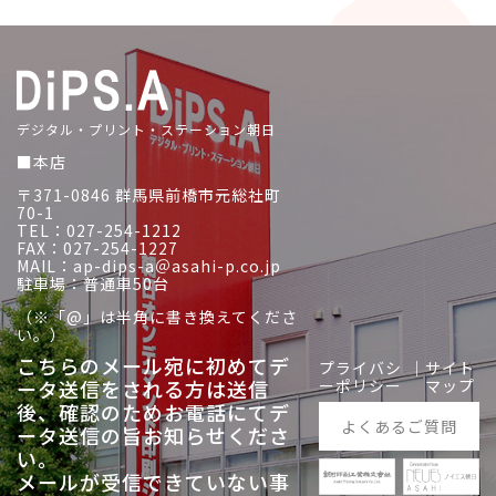
デジタル・プリント・ステーション朝日
■本店
〒371-0846 群馬県前橋市元総社町
70-1
TEL：027-254-1212
FAX：027-254-1227
MAIL：ap-dips-a＠asahi-p.co.jp
駐車場：普通車50台
（※「@」は半角に書き換えてくださ
い。）
こちらのメール宛に初めてデ
プライバシ
｜
サイト
ータ送信をされる方は送信
ーポリシー
マップ
後、
確認のためお電話にてデ
よくあるご質問
ータ送信の旨お知らせくださ
い。
メールが受信できていない事