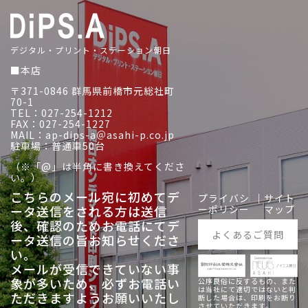
デジタル・プリント・ステーション朝日
■本店
〒371-0846 群馬県前橋市元総社町
70-1
TEL：027-254-1212
FAX：027-254-1227
MAIL：ap-dips-a＠asahi-p.co.jp
駐車場：普通車50台
（※「@」は半角に書き換えてくださ
い。）
こちらのメール宛に初めてデ
プライバシ
｜
サイト
ータ送信をされる方は送信
ーポリシー
マップ
後、
確認のためお電話にてデ
よくあるご質問
ータ送信の旨お知らせくださ
い。
メールが受信できていない事
象が多いため、必ずお電話い
公序良俗に反するもの、また
は当社にて適切ではないと判
ただきますようお願いいたし
断した場合は、印刷をお断り
させていただきます。