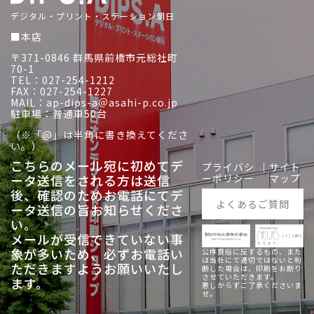
デジタル・プリント・ステーション朝日
■本店
〒371-0846 群馬県前橋市元総社町
70-1
TEL：027-254-1212
FAX：027-254-1227
MAIL：ap-dips-a＠asahi-p.co.jp
駐車場：普通車50台
（※「@」は半角に書き換えてくださ
い。）
こちらのメール宛に初めてデ
プライバシ
｜
サイト
ータ送信をされる方は送信
ーポリシー
マップ
後、
確認のためお電話にてデ
よくあるご質問
ータ送信の旨お知らせくださ
い。
メールが受信できていない事
象が多いため、必ずお電話い
公序良俗に反するもの、また
は当社にて適切ではないと判
ただきますようお願いいたし
断した場合は、印刷をお断り
させていただきます。
ます。
悪しからずご了承くださいま
せ。