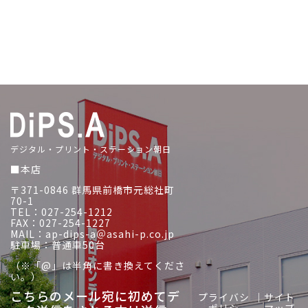
デジタル・プリント・ステーション朝日
■本店
〒371-0846 群馬県前橋市元総社町
70-1
TEL：027-254-1212
FAX：027-254-1227
MAIL：ap-dips-a＠asahi-p.co.jp
駐車場：普通車50台
（※「@」は半角に書き換えてくださ
い。）
こちらのメール宛に初めてデ
プライバシ
｜
サイト
ーポリシー
マップ