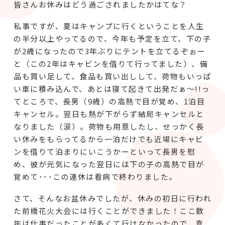
皆さんお休みはどう過ごされましたかはてな？
私事ですが、夏はキャンプに行くということを人生
の半分以上やってるので、今年も予定を立て、下の子
が2歳になったので3年ぶりにテントを立てるぞぉー
と（この2年はキャビンを借りて行ってました）、備
品も買い足して、食品も買い出しして、荷物もいっぱ
い車に積み込んで、あとは寝て起きて出発だぁ～!!っ
てところで、長男（9歳）の高熱で目が覚め、1泊目
キャンセル。翌日も熱が下がらず結局キャンセルと
なりました（涙）。荷物も用意したし、せっかく長
い休みをもらってるから一泊だけでも近場にキャビ
ンを借りて泊まりにいこうかーといって長男を慰
め、彼が元気になった翌日には下の子の高熱で目が
覚めて･･･この連休は看病で終わりました。
さて、そんなお盆休みでしたが、休みの初日に行われ
た前橋花火大会には行くことができました！ここ数
年は仕事だったことが多くて行けなかったので、真