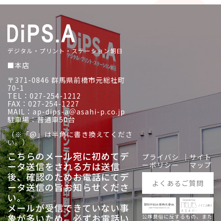
デジタル・プリント・ステーション朝日
■本店
〒371-0846 群馬県前橋市元総社町
70-1
TEL：027-254-1212
FAX：027-254-1227
MAIL：ap-dips-a＠asahi-p.co.jp
駐車場：普通車50台
（※「@」は半角に書き換えてくださ
い。）
こちらのメール宛に初めてデ
プライバシ
｜
サイト
ータ送信をされる方は送信
ーポリシー
マップ
後、
確認のためお電話にてデ
よくあるご質問
ータ送信の旨お知らせくださ
い。
メールが受信できていない事
象が多いため、必ずお電話い
公序良俗に反するもの、また