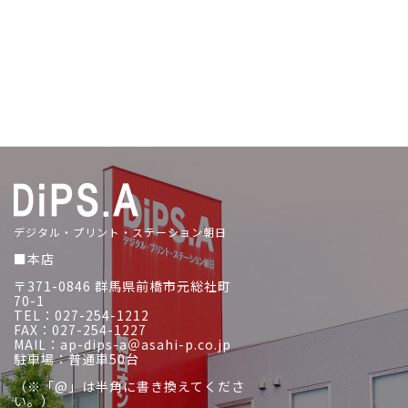
デジタル・プリント・ステーション朝日
■本店
〒371-0846 群馬県前橋市元総社町
70-1
TEL：027-254-1212
FAX：027-254-1227
MAIL：ap-dips-a＠asahi-p.co.jp
駐車場：普通車50台
（※「@」は半角に書き換えてくださ
い。）