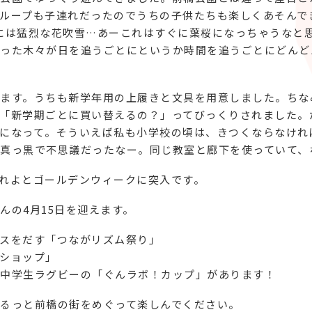
ループも子連れだったのでうちの子供たちも楽しくあそんで
には猛烈な花吹雪…あーこれはすぐに葉桜になっちゃうなと
った木々が日を追うごとにというか時間を追うごとにどんど
ます。うちも新学年用の上履きと文具を用意しました。ちな
「新学期ごとに買い替えるの？」ってびっくりされました。
になって。そういえば私も小学校の頃は、きつくならなけれ
真っ黒で不思議だったなー。同じ教室と廊下を使っていて、
れよとゴールデンウィークに突入です。
んの4月15日を迎えます。
スをだす「つながリズム祭り」
ショップ」
中学生ラグビーの「ぐんラボ！カップ」があります！
るっと前橋の街をめぐって楽しんでください。