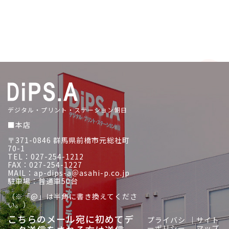
デジタル・プリント・ステーション朝日
■本店
〒371-0846 群馬県前橋市元総社町
70-1
TEL：027-254-1212
FAX：027-254-1227
MAIL：ap-dips-a＠asahi-p.co.jp
駐車場：普通車50台
（※「@」は半角に書き換えてくださ
い。）
こちらのメール宛に初めてデ
プライバシ
｜
サイト
ーポリシー
マップ