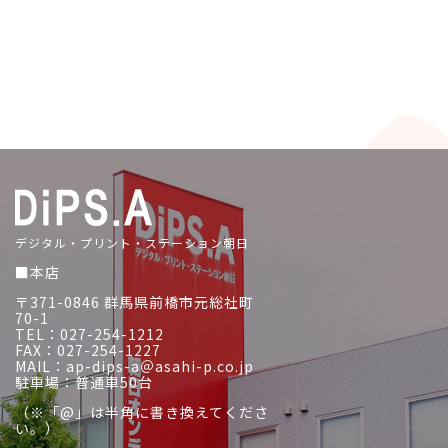
デジタル・プリント・ステーション朝日
■本店
〒371-0846 群馬県前橋市元総社町
70-1
TEL：027-254-1212
FAX：027-254-1227
MAIL：ap-dips-a＠asahi-p.co.jp
駐車場：普通車50台
（※「@」は半角に書き換えてくださ
い。）