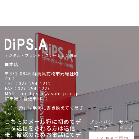
デジタル・プリント・ステーション朝日
■本店
〒371-0846 群馬県前橋市元総社町
70-1
TEL：027-254-1212
FAX：027-254-1227
MAIL：ap-dips-a＠asahi-p.co.jp
駐車場：普通車50台
（※「@」は半角に書き換えてくださ
い。）
こちらのメール宛に初めてデ
プライバシ
｜
サイト
ータ送信をされる方は送信
ーポリシー
マップ
後、
確認のためお電話にてデ
よくあるご質問