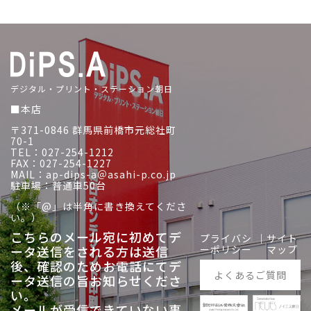
デジタル・プリント・ステーション朝日
■本店
〒371-0846 群馬県前橋市元総社町
70-1
TEL：027-254-1212
FAX：027-254-1227
MAIL：ap-dips-a＠asahi-p.co.jp
駐車場：普通車50台
（※「@」は半角に書き換えてくださ
い。）
こちらのメール宛に初めてデ
プライバシ
｜
サイト
ータ送信をされる方は送信
ーポリシー
マップ
後、
確認のためお電話にてデ
よくあるご質問
ータ送信の旨お知らせくださ
い。
メールが受信できていない事