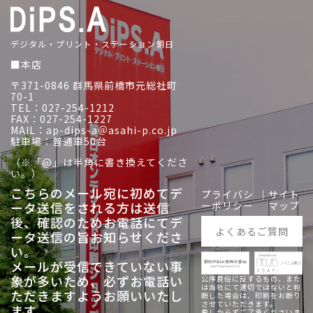
デジタル・プリント・ステーション朝日
■本店
〒371-0846 群馬県前橋市元総社町
70-1
TEL：027-254-1212
FAX：027-254-1227
MAIL：ap-dips-a＠asahi-p.co.jp
駐車場：普通車50台
（※「@」は半角に書き換えてくださ
い。）
こちらのメール宛に初めてデ
プライバシ
｜
サイト
ータ送信をされる方は送信
ーポリシー
マップ
後、
確認のためお電話にてデ
よくあるご質問
ータ送信の旨お知らせくださ
い。
メールが受信できていない事
象が多いため、必ずお電話い
公序良俗に反するもの、また
は当社にて適切ではないと判
ただきますようお願いいたし
断した場合は、印刷をお断り
させていただきます。
ます。
悪しからずご了承くださいま