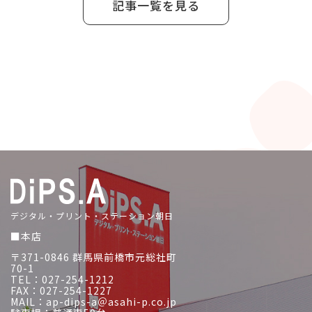
記事一覧を見る
デジタル・プリント・ステーション朝日
■本店
〒371-0846 群馬県前橋市元総社町
70-1
TEL：027-254-1212
FAX：027-254-1227
MAIL：ap-dips-a＠asahi-p.co.jp