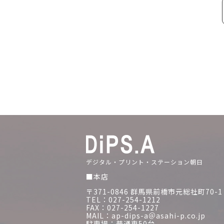
デジタル・プリント・ステーション朝日
■本店
〒371-0846 群馬県前橋市元総社町70-1
TEL：027-254-1212
FAX：027-254-1227
MAIL：ap-dips-a＠asahi-p.co.jp
駐車場：普通車50台