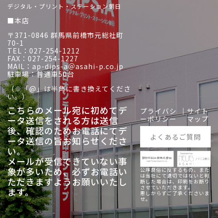
デジタル・プリント・ステーション朝日
■本店
〒371-0846 群馬県前橋市元総社町
70-1
TEL：027-254-1212
FAX：027-254-1227
MAIL：ap-dips-a＠asahi-p.co.jp
駐車場：普通車50台
（※「@」は半角に書き換えてくださ
い。）
こちらのメール宛に初めてデ
プライバシ
｜
サイト
ータ送信をされる方は送信
ーポリシー
マップ
後、
確認のためお電話にてデ
よくあるご質問
ータ送信の旨お知らせくださ
い。
メールが受信できていない事
象が多いため、必ずお電話い
公序良俗に反するもの、また
は当社にて適切ではないと判
ただきますようお願いいたし
断した場合は、印刷をお断り
させていただきます。
ます。
悪しからずご了承くださいま
せ。