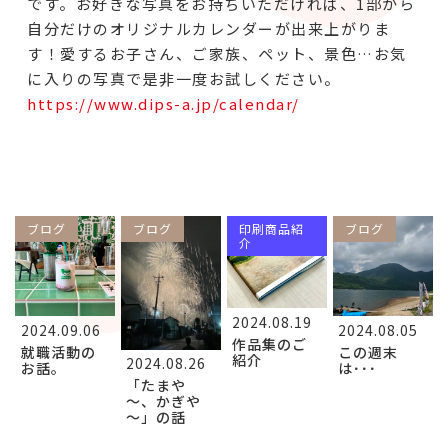
です。お好きな写真をお持ちいただければ、1部から
自分だけのオリジナルカレンダーが出来上がりま
す！愛するお子さん、ご家族、ペット、景色…お気
に入りの写真で是非一度お試しください。
https://www.dips-a.jp/calendar/
ブログ
ブログ
印刷商品紹
ブログ
介
2024.08.19
2024.09.06
2024.08.05
作品集のご
就職活動の
この週末
紹介
2024.08.26
お話。
は･･･
「たまや
～、かぎや
～」の話