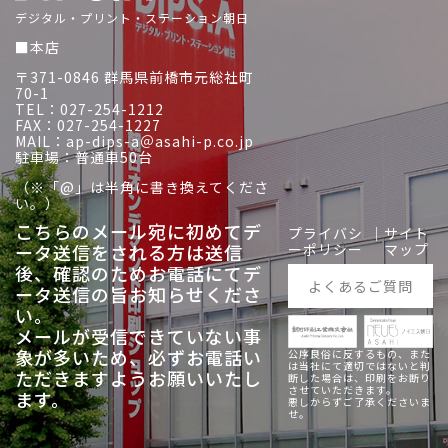
デジタル・プリント・ステーション朝日
■本店
〒371-0846 群馬県前橋市元総社町
70-1
TEL：027-254-1212
FAX：027-254-1227
MAIL：ap-dips-a＠asahi-p.co.jp
駐車場：普通車50台
（※「@」は半角に書き換えてくださ
い。）
こちらのメール宛に初めてデ
プライバシ
｜
サイト
ータ送信をされる方は送信
ーポリシー
マップ
後、
確認のためお電話にてデ
よくあるご質問
ータ送信の旨お知らせくださ
い。
メールが受信できていない事
象が多いため、必ずお電話い
公序良俗に反するもの、また
は当社にて適切ではないと判
ただきますようお願いいたし
断した場合は、印刷をお断り
させていただきます。
ます。
悪しからずご了承くださいま
せ。