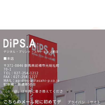
デジタル・プリント・ステーション朝日
■本店
〒371-0846 群馬県前橋市元総社町
70-1
TEL：027-254-1212
FAX：027-254-1227
MAIL：ap-dips-a＠asahi-p.co.jp
駐車場：普通車50台
（※「@」は半角に書き換えてくださ
い。）
こちらのメール宛に初めてデ
プライバシ
｜
サイト