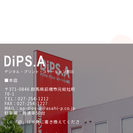
デジタル・プリント・ステーション朝日
■本店
〒371-0846 群馬県前橋市元総社町
70-1
TEL：027-254-1212
FAX：027-254-1227
MAIL：ap-dips-a＠asahi-p.co.jp
駐車場：普通車50台
（※「@」は半角に書き換えてくださ
い。）