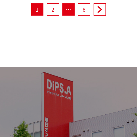
1
2
…
8