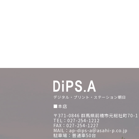
デジタル・プリント・ステーション朝日
■本店
〒371-0846 群馬県前橋市元総社町70-1
TEL：027-254-1212
FAX：027-254-1227
MAIL：ap-dips-a＠asahi-p.co.jp
駐車場：普通車50台