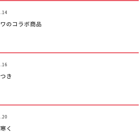
.14
トワのコラボ商品
.16
につき
.20
と寒く