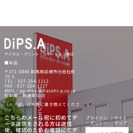
デジタル・プリント・ステーション朝日
■本店
〒371-0846 群馬県前橋市元総社町
70-1
TEL：027-254-1212
FAX：027-254-1227
MAIL：ap-dips-a＠asahi-p.co.jp
駐車場：普通車50台
（※「@」は半角に書き換えてくださ
い。）
こちらのメール宛に初めてデ
プライバシ
｜
サイト
ータ送信をされる方は送信
ーポリシー
マップ
後、
確認のためお電話にてデ